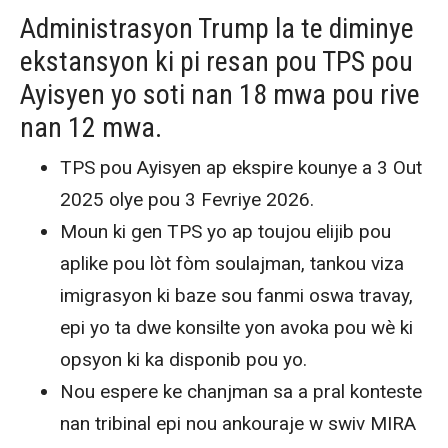
Administrasyon Trump la te diminye
ekstansyon ki pi resan pou TPS pou
Ayisyen yo soti nan 18 mwa pou rive
nan 12 mwa.
TPS pou Ayisyen ap ekspire kounye a 3 Out
2025 olye pou 3 Fevriye 2026.
Moun ki gen TPS yo ap toujou elijib pou
aplike pou lòt fòm soulajman, tankou viza
imigrasyon ki baze sou fanmi oswa travay,
epi yo ta dwe konsilte yon avoka pou wè ki
opsyon ki ka disponib pou yo.
Nou espere ke chanjman sa a pral konteste
nan tribinal epi nou ankouraje w swiv MIRA