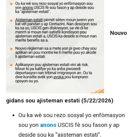
Nouvo
gidans sou ajisteman estati (5/22/2026)
Ou ka wè sou rezo sosyal yo enfòmasyon
sou yon
anons
USCIS fè sou fason y ap
deside sou ka “ajisteman estati”.