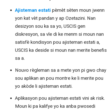
Ajisteman estati
pèmèt sèten moun jwenn
yon kat vèt pandan y ap Ozetazini. Nan
desizyon sou ka sa yo, USCIS gen
diskresyon, sa vle di ke menm si moun nan
satisfè kondisyon pou ajisteman estati a,
USCIS ka deside si moun nan merite benefis
sa a.
Nouvo règleman sa a mete yon pi gwo chay
sou aplikan an pou montre ke li merite pou
yo akòde li ajisteman estati.
Aplikasyon pou ajisteman estati vini ak risk.
Moun ki pa kalifye yo ka anba pwosedi