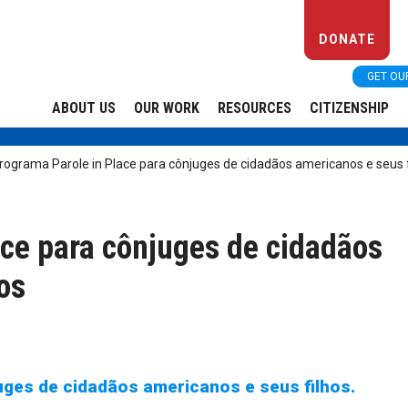
DONATE
GET OU
ABOUT US
OUR WORK
RESOURCES
CITIZENSHIP
rograma Parole in Place para cônjuges de cidadãos americanos e seus f
ace para cônjuges de cidadãos
os
juges de
cidadãos americanos e seus filhos.