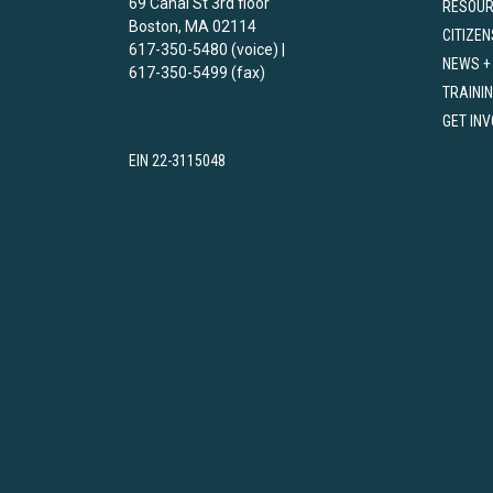
69 Canal St 3rd floor
RESOU
Boston, MA 02114
CITIZEN
617-350-5480 (voice) |
NEWS +
617-350-5499 (fax)
TRAINI
GET IN
EIN 22-3115048