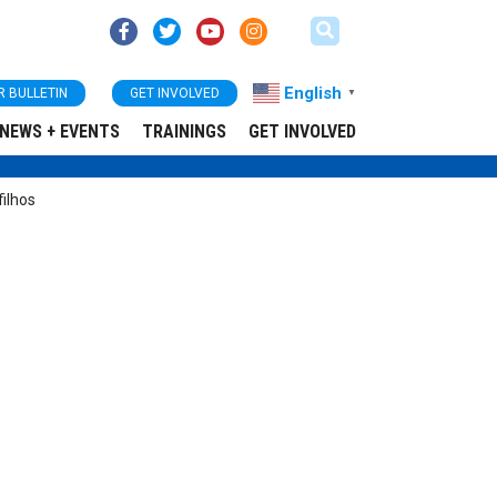
English
R BULLETIN
GET INVOLVED
▼
NEWS + EVENTS
TRAININGS
GET INVOLVED
ilhos